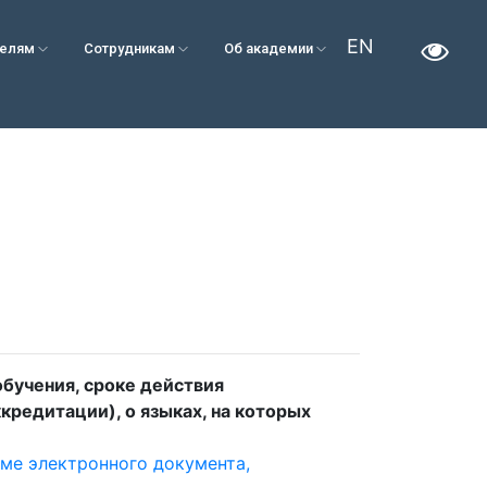
EN
телям
Сотрудникам
Об академии
бучения, сроке действия
редитации), о языках, на которых
ме электронного документа,