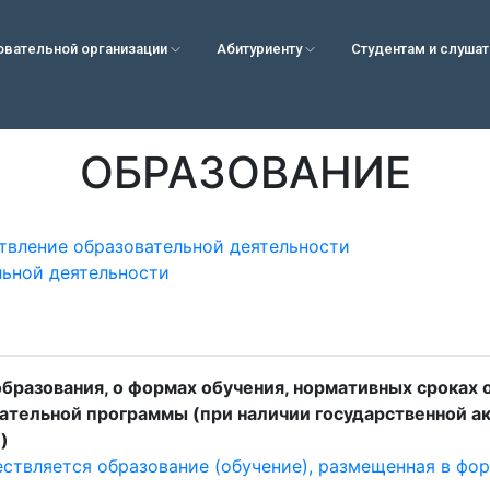
овательной организации
Абитуриенту
Студентам и слуша
ОБРАЗОВАНИЕ
твление образовательной деятельности
льной деятельности
разования, о формах обучения, нормативных сроках о
ательной программы (при наличии государственной акк
)
ствляется образование (обучение), размещенная в фор