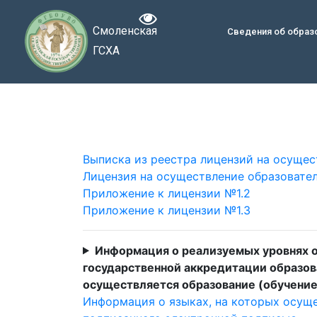
Смоленская
Сведения об образ
ГСХА
Выписка из реестра лицензий на осущес
Лицензия на осуществление образовате
Приложение к лицензии №1.2
Приложение к лицензии №1.3
Информация о реализуемых уровнях об
государственной аккредитации образов
осуществляется образование (обучение
Информация о языках, на которых осуще