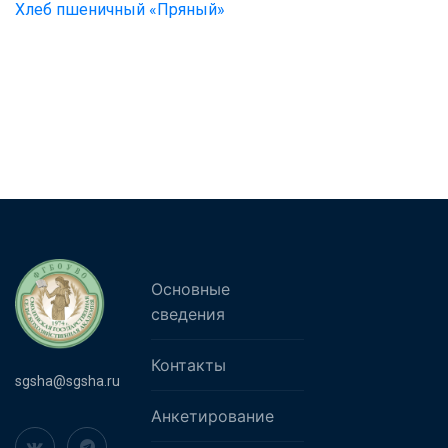
Хлеб пшеничный «Пряный»
Основные
сведения
Контакты
sgsha@sgsha.ru
Анкетирование