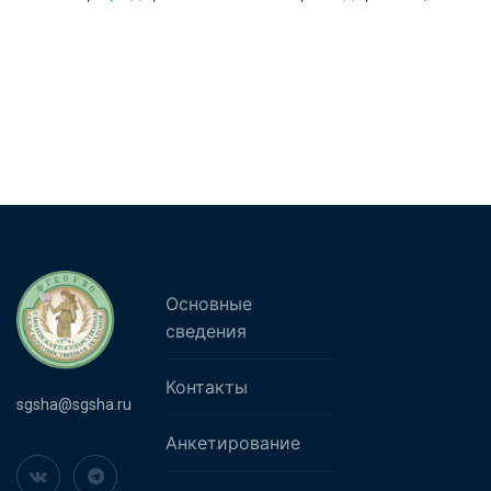
Основные
сведения
Контакты
sgsha@sgsha.ru
Анкетирование