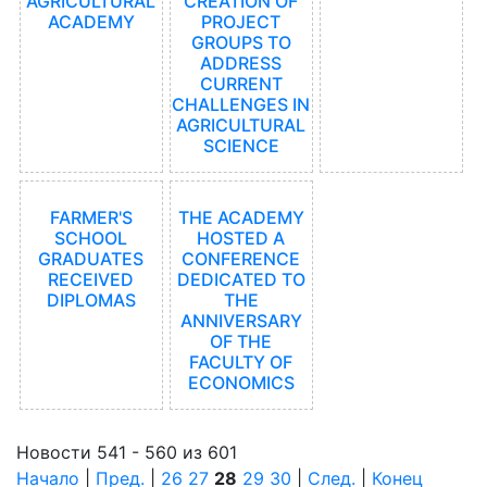
AGRICULTURAL
CREATION OF
ACADEMY
PROJECT
GROUPS TO
ADDRESS
CURRENT
CHALLENGES IN
AGRICULTURAL
SCIENCE
FARMER'S
THE ACADEMY
SCHOOL
HOSTED A
GRADUATES
CONFERENCE
RECEIVED
DEDICATED TO
DIPLOMAS
THE
ANNIVERSARY
OF THE
FACULTY OF
ECONOMICS
Новости 541 - 560 из 601
Начало
|
Пред.
|
26
27
28
29
30
|
След.
|
Конец