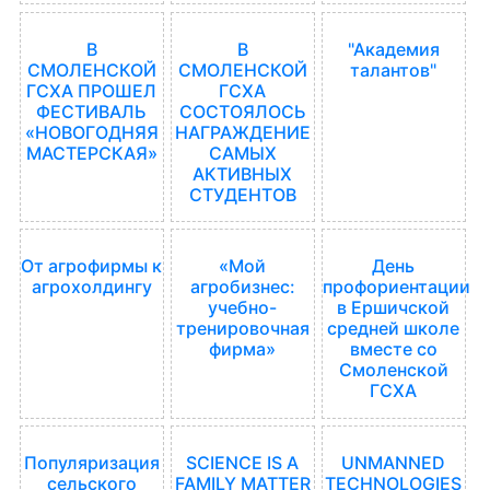
В
В
"Академия
СМОЛЕНСКОЙ
СМОЛЕНСКОЙ
талантов"
ГСХА ПРОШЕЛ
ГСХА
ФЕСТИВАЛЬ
СОСТОЯЛОСЬ
«НОВОГОДНЯЯ
НАГРАЖДЕНИЕ
МАСТЕРСКАЯ»
САМЫХ
АКТИВНЫХ
СТУДЕНТОВ
От агрофирмы к
«Мой
День
агрохолдингу
агробизнес:
профориентации
учебно-
в Ершичской
тренировочная
средней школе
фирма»
вместе со
Смоленской
ГСХА
Популяризация
SCIENCE IS A
UNMANNED
сельского
FAMILY MATTER
TECHNOLOGIES