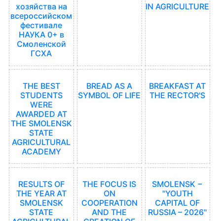
хозяйства на
IN AGRICULTURE
всероссийском
фестивале
НАУКА 0+ в
Смоленской
ГСХА
THE BEST
BREAD AS A
BREAKFAST AT
STUDENTS
SYMBOL OF LIFE
THE RECTOR'S
WERE
AWARDED AT
THE SMOLENSK
STATE
AGRICULTURAL
ACADEMY
RESULTS OF
THE FOCUS IS
SMOLENSK −
THE YEAR AT
ON
"YOUTH
SMOLENSK
COOPERATION
CAPITAL OF
STATE
AND THE
RUSSIA – 2026"