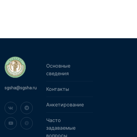
Основные
сведения
sgsha@sgsha.ru
Контакты
Анкетирование
Часто
задаваемые
вопросы