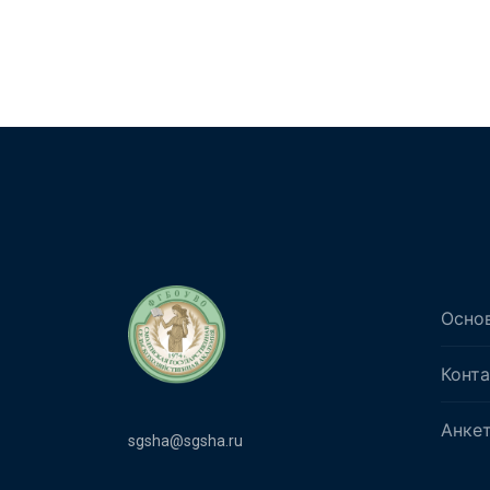
Осно
Конт
Анке
sgsha@sgsha.ru