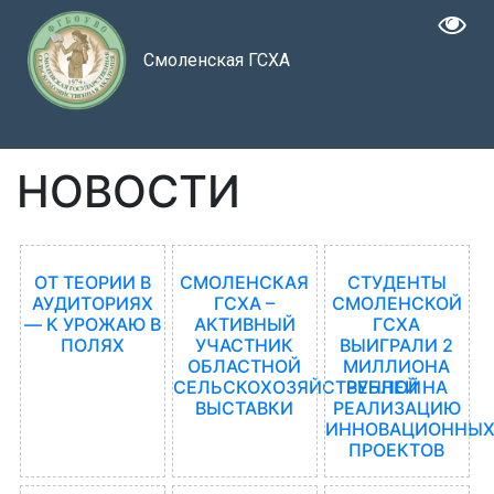
Смоленская ГСХА
НОВОСТИ
ОТ ТЕОРИИ В
СМОЛЕНСКАЯ
СТУДЕНТЫ
АУДИТОРИЯХ
ГСХА –
СМОЛЕНСКОЙ
— К УРОЖАЮ В
АКТИВНЫЙ
ГСХА
ПОЛЯХ
УЧАСТНИК
ВЫИГРАЛИ 2
ОБЛАСТНОЙ
МИЛЛИОНА
СЕЛЬСКОХОЗЯЙСТВЕННОЙ
РУБЛЕЙ НА
ВЫСТАВКИ
РЕАЛИЗАЦИЮ
ИННОВАЦИОННЫ
ПРОЕКТОВ