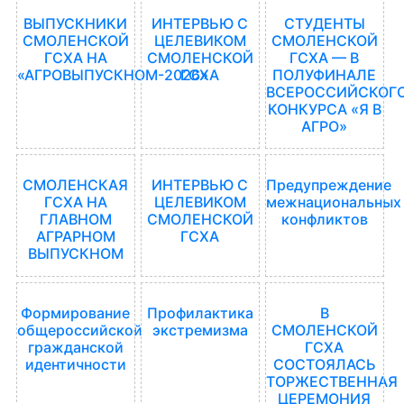
ВЫПУСКНИКИ
ИНТЕРВЬЮ С
СТУДЕНТЫ
СМОЛЕНСКОЙ
ЦЕЛЕВИКОМ
СМОЛЕНСКОЙ
ГСХА НА
СМОЛЕНСКОЙ
ГСХА — В
«АГРОВЫПУСКНОМ-2026»
ГСХА
ПОЛУФИНАЛЕ
ВСЕРОССИЙСКОГ
КОНКУРСА «Я В
АГРО»
СМОЛЕНСКАЯ
ИНТЕРВЬЮ С
Предупреждение
ГСХА НА
ЦЕЛЕВИКОМ
межнациональных
ГЛАВНОМ
СМОЛЕНСКОЙ
конфликтов
АГРАРНОМ
ГСХА
ВЫПУСКНОМ
Формирование
Профилактика
В
общероссийской
экстремизма
СМОЛЕНСКОЙ
гражданской
ГСХА
идентичности
СОСТОЯЛАСЬ
ТОРЖЕСТВЕННАЯ
ЦЕРЕМОНИЯ