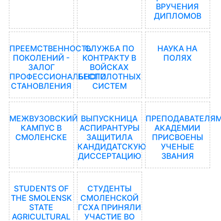
ВРУЧЕНИЯ
ДИПЛОМОВ
ПРЕЕМСТВЕННОСТЬ
СЛУЖБА ПО
НАУКА НА
ПОКОЛЕНИЙ -
КОНТРАКТУ В
ПОЛЯХ
ЗАЛОГ
ВОЙСКАХ
ПРОФЕССИОНАЛЬНОГО
БЕСПИЛОТНЫХ
СТАНОВЛЕНИЯ
СИСТЕМ
МЕЖВУЗОВСКИЙ
ВЫПУСКНИЦА
ПРЕПОДАВАТЕЛЯ
КАМПУС В
АСПИРАНТУРЫ
АКАДЕМИИ
СМОЛЕНСКЕ
ЗАЩИТИЛА
ПРИСВОЕНЫ
КАНДИДАТСКУЮ
УЧЕНЫЕ
ДИССЕРТАЦИЮ
ЗВАНИЯ
STUDENTS OF
СТУДЕНТЫ
THE SMOLENSK
СМОЛЕНСКОЙ
STATE
ГСХА ПРИНЯЛИ
AGRICULTURAL
УЧАСТИЕ ВО