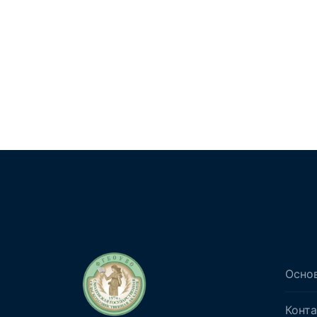
Осно
Конт