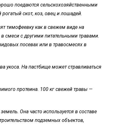
 хорошо поедаются сельскохозяйственными
рогатый скот, коз, овец и лошадей.
ят тимофеевку как в свежем виде на
но в смеси с другими питательными травами.
идовых посевах или в травосмесях в
ва укоса. На пастбище может стравливаться
аримого протеина. 100 кг свежей травы —
емель. Она часто используется в составе
строительством подземных объектов,