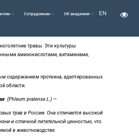
EN
телям
Сотрудникам
Об академии
оголетние травы. Эти культуры
ценными аминокислотами, витаминами,
ым содержанием протеина, адаптированных
й области.
вая
(Phleum pratense L.) —
овых трав в России. Она отличается высокой
зни и отличной питательной ценностью, что
нимой в животноводстве.