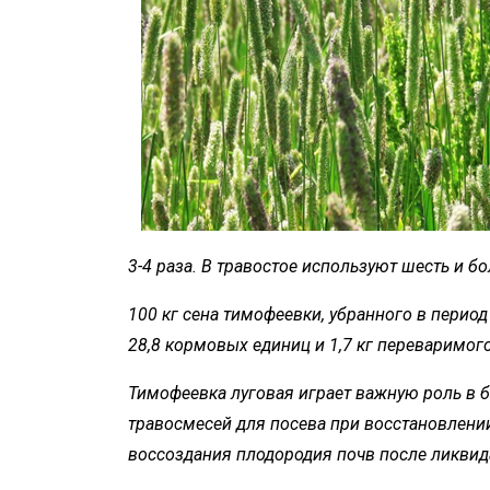
3-4 раза. В травостое используют шесть и б
100 кг сена тимофеевки, убранного в период
28,8 кормовых единиц и 1,7 кг переваримого
Тимофеевка луговая играет важную роль в б
травосмесей для посева при восстановлени
воссоздания плодородия почв после ликвид