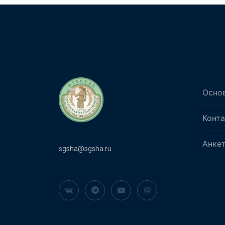
Осно
Конт
Анке
sgsha@sgsha.ru