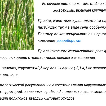
Её сочные листья и мягкие стебли
животными, включая крупный 
Причём, животные с удовольствием ед
пастбищах, так и в виде сена, особен
Поэтому может возделываться в однов
кормовых
севооборотах
.
При сенокосном использовании дает д
олее лет, хорошо отрастает после выпаса и скашивания.
 цветения, содержат 40,5 кормовых единиц, 3,1-4,1 кг перев
 протеина.
иологической рекультивации и восстановлении нарушенных з
и территорий, связанных с добычей полезных ископаемых, 
ации полигонов твердых бытовых отходов.