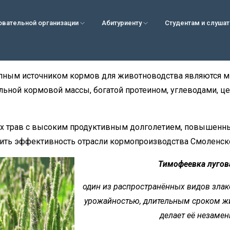
овательной организации
Абитуриенту
Студентам и слуша
ным источником кормов для животноводства являются мн
льной кормовой массы, богатой протеином, углеводами, 
их трав с высоким продуктивным долголетием, повышенн
сить эффективность отрасли кормопроизводства Смоленско
Тимофеевка луго
один из распространённых видов злак
урожайностью, длительным сроком жи
делает её незаме