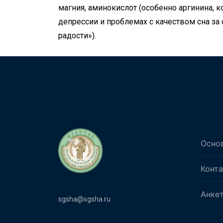
магния, аминокислот (особенно аргинина, 
депрессии и проблемах с качеством сна за 
радости»).
Осно
Конт
Анке
sgsha@sgsha.ru