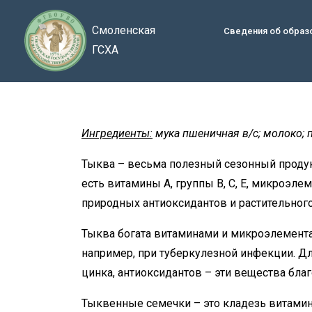
Смоленская
Сведения об образ
ГСХА
Ингредиенты:
мука пшеничная в/с; молоко; 
Тыква – весьма полезный сезонный продук
есть витамины A, группы В, С, E, микроэле
природных антиоксидантов и растительного
Тыква богата витаминами и микроэлементам
например, при туберкулезной инфекции. Д
цинка, антиоксидантов – эти вещества бла
Тыквенные семечки – это кладезь витамин