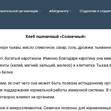
овательной организации
Абитуриенту
Студентам и слуша
Хлеб пшеничный «Солнечный»
пюре тыквы; масло сливочное; сахар; соль; дрожжи; тыквенн
т, богатый каротином. Именно благодаря каротину она им
менты (калий, магний, кальций, железо) и клетчатка. Тыкв
 белка.
и, за счет чего она может быть полезна истощенному орг
ля поддержания нормальной работы иммунной системы. В 
готворно влияют на организм.
ов и микроэлементов. Семечки полезны для нормализации 