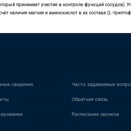
который принимает участие в контроле функций сосудов).
счёт наличия магния и аминокислот в их составе (L-триптоф
вные сведения
Часто задаваемые вопр
акты
Обратная связь
тирование
Расписание звонков