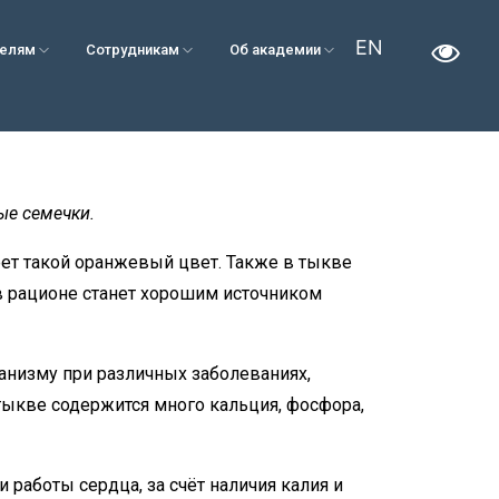
EN
телям
Сотрудникам
Об академии
ые семечки.
еет такой оранжевый цвет. Также в тыкве
а в рационе станет хорошим источником
анизму при различных заболеваниях,
тыкве содержится много кальция, фосфора,
работы сердца, за счёт наличия калия и