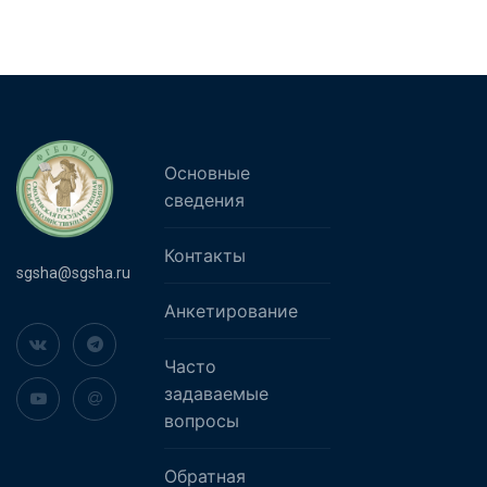
Основные
сведения
Контакты
sgsha@sgsha.ru
Анкетирование
Часто
задаваемые
вопросы
Обратная