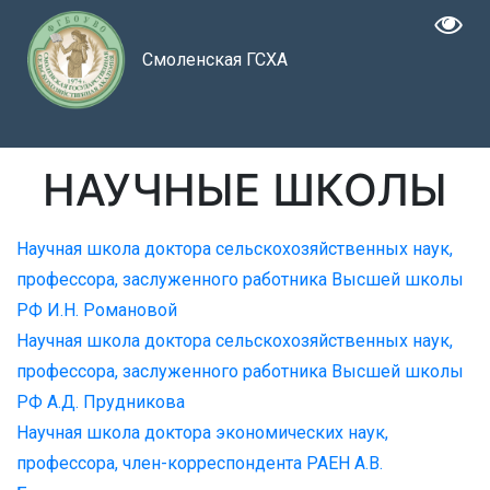
Смоленская ГСХА
НАУЧНЫЕ ШКОЛЫ
Научная школа доктора сельскохозяйственных наук,
профессора, заслуженного работника Высшей школы
РФ И.Н. Романовой
Научная школа доктора сельскохозяйственных наук,
профессора, заслуженного работника Высшей школы
РФ А.Д. Прудникова
Научная школа доктора экономических наук,
профессора, член-корреспондента РАЕН А.В.