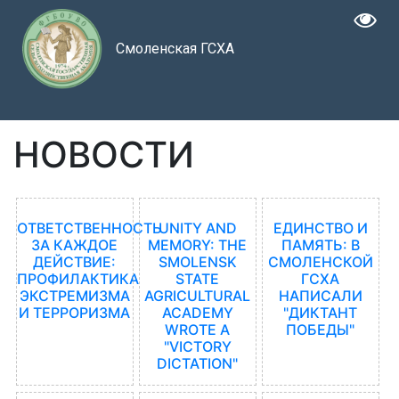
Смоленская ГСХА
НОВОСТИ
ОТВЕТСТВЕННОСТЬ
UNITY AND
ЕДИНСТВО И
ЗА КАЖДОЕ
MEMORY: THE
ПАМЯТЬ: В
ДЕЙСТВИЕ:
SMOLENSK
СМОЛЕНСКОЙ
ПРОФИЛАКТИКА
STATE
ГСХА
ЭКСТРЕМИЗМА
AGRICULTURAL
НАПИСАЛИ
И ТЕРРОРИЗМА
ACADEMY
"ДИКТАНТ
WROTE A
ПОБЕДЫ"
"VICTORY
DICTATION"