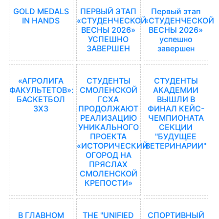
GOLD MEDALS
ПЕРВЫЙ ЭТАП
Первый этап
IN HANDS
«СТУДЕНЧЕСКОЙ
«СТУДЕНЧЕСКОЙ
ВЕСНЫ 2026»
ВЕСНЫ 2026»
УСПЕШНО
успешно
ЗАВЕРШЕН
завершен
«АГРОЛИГА
СТУДЕНТЫ
СТУДЕНТЫ
ФАКУЛЬТЕТОВ»:
СМОЛЕНСКОЙ
АКАДЕМИИ
БАСКЕТБОЛ
ГСХА
ВЫШЛИ В
3Х3
ПРОДОЛЖАЮТ
ФИНАЛ КЕЙС-
РЕАЛИЗАЦИЮ
ЧЕМПИОНАТА
УНИКАЛЬНОГО
СЕКЦИИ
ПРОЕКТА
"БУДУЩЕЕ
«ИСТОРИЧЕСКИЙ
ВЕТЕРИНАРИИ"
ОГОРОД НА
ПРЯСЛАХ
СМОЛЕНСКОЙ
КРЕПОСТИ»
В ГЛАВНОМ
THE "UNIFIED
СПОРТИВНЫЙ