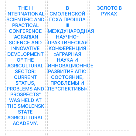
THE III
В
ЗОЛОТО В
INTERNATIONAL
СМОЛЕНСКОЙ
РУКАХ
SCIENTIFIC AND
ГСХА ПРОШЛА
PRACTICAL
III
CONFERENCE
МЕЖДУНАРОДНАЯ
"AGRARIAN
НАУЧНО-
SCIENCE AND
ПРАКТИЧЕСКАЯ
INNOVATIVE
КОНФЕРЕНЦИЯ
DEVELOPMENT
«АГРАРНАЯ
OF THE
НАУКА И
AGRICULTURAL
ИННОВАЦИОННОЕ
SECTOR:
РАЗВИТИЕ АПК:
CURRENT
СОСТОЯНИЕ,
STATUS,
ПРОБЛЕМЫ И
PROBLEMS AND
ПЕРСПЕКТИВЫ»
PROSPECTS"
WAS HELD AT
THE SMOLENSK
STATE
AGRICULTURAL
ACADEMY.