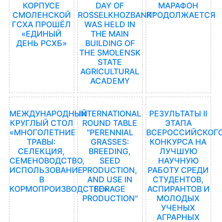
КОРПУСЕ
DAY OF
МАРАФОН
СМОЛЕНСКОЙ
ROSSELKHOZBANK"
ПРОДОЛЖАЕТСЯ
ГСХА ПРОШЁЛ
WAS HELD IN
«ЕДИНЫЙ
THE MAIN
ДЕНЬ РСХБ»
BUILDING OF
THE SMOLENSK
STATE
AGRICULTURAL
ACADEMY
МЕЖДУНАРОДНЫЙ
INTERNATIONAL
РЕЗУЛЬТАТЫ II
КРУГЛЫЙ СТОЛ
ROUND TABLE
ЭТАПА
«МНОГОЛЕТНИЕ
"PERENNIAL
ВСЕРОССИЙСКОГ
ТРАВЫ:
GRASSES:
КОНКУРСА НА
СЕЛЕКЦИЯ,
BREEDING,
ЛУЧШУЮ
СЕМЕНОВОДСТВО,
SEED
НАУЧНУЮ
ИСПОЛЬЗОВАНИЕ
PRODUCTION,
РАБОТУ СРЕДИ
В
AND USE IN
СТУДЕНТОВ,
КОРМОПРОИЗВОДСТВЕ»
FORAGE
АСПИРАНТОВ И
PRODUCTION"
МОЛОДЫХ
УЧЕНЫХ
АГРАРНЫХ