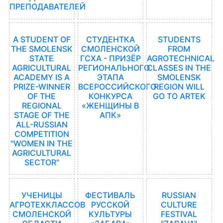
ПРЕПОДАВАТЕЛЕЙ
A STUDENT OF
СТУДЕНТКА
STUDENTS
THE SMOLENSK
СМОЛЕНСКОЙ
FROM
STATE
ГСХА - ПРИЗЁР
AGROTECHNICAL
AGRICULTURAL
РЕГИОНАЛЬНОГО
CLASSES IN THE
ACADEMY IS A
ЭТАПА
SMOLENSK
PRIZE-WINNER
ВСЕРОССИЙСКОГО
REGION WILL
OF THE
КОНКУРСА
GO TO ARTEK
REGIONAL
«ЖЕНЩИНЫ В
STAGE OF THE
АПК»
ALL-RUSSIAN
COMPETITION
"WOMEN IN THE
AGRICULTURAL
SECTOR"
УЧЕНИЦЫ
ФЕСТИВАЛЬ
RUSSIAN
АГРОТЕХКЛАССОВ
РУССКОЙ
CULTURE
СМОЛЕНСКОЙ
КУЛЬТУРЫ
FESTIVAL