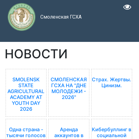
Смоленская ГСХА
НОВОСТИ
SMOLENSK
СМОЛЕНСКАЯ
Страх. Жертвы.
STATE
ГСХА НА "ДНЕ
Цинизм.
AGRICULTURAL
МОЛОДЕЖИ -
ACADEMY AT
2026"
YOUTH DAY
2026
Одна страна -
Аренда
Кибербуллинг в
тысячи голосов
аккаунтов в
социальной