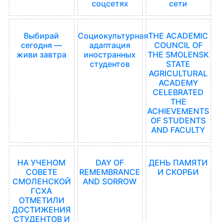
соцсетях
сети
Выбирай
Социокультурная
THE ACADEMIC
сегодня —
адаптация
COUNCIL OF
живи завтра
иностранных
THE SMOLENSK
студентов
STATE
AGRICULTURAL
ACADEMY
CELEBRATED
THE
ACHIEVEMENTS
OF STUDENTS
AND FACULTY
НА УЧЕНОМ
DAY OF
ДЕНЬ ПАМЯТИ
СОВЕТЕ
REMEMBRANCE
И СКОРБИ
СМОЛЕНСКОЙ
AND SORROW
ГСХА
ОТМЕТИЛИ
ДОСТИЖЕНИЯ
СТУДЕНТОВ И