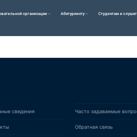
овательной организации
Абитуриенту
Студентам и слуша
вные сведения
Часто задаваемые вопр
акты
Обратная связь