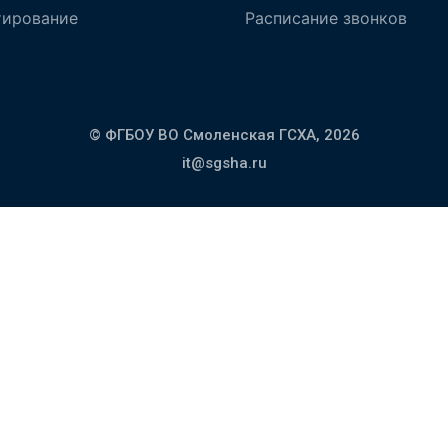
тирование
Расписание звонков
© ФГБОУ ВО Смоленская ГСХА,
2026
it@sgsha.ru