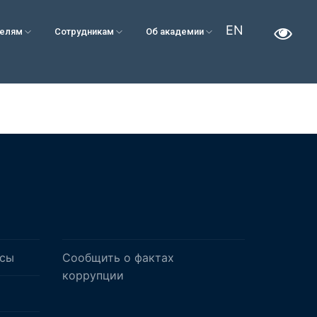
EN
телям
Сотрудникам
Об академии
осы
Сообщить о фактах
коррупции