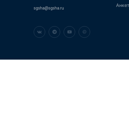
Анке
sgsha@sgsha.ru