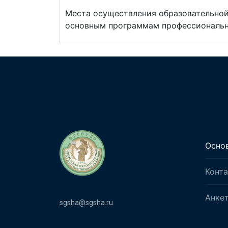
Места осуществления образовательной
основным программам профессиональн
Осно
Конт
Анке
sgsha@sgsha.ru