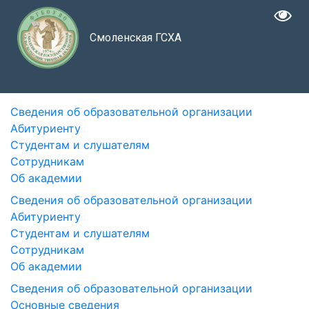
Смоленская ГСХА
Сведения об образовательной организации
Абитуриенту
Студентам и слушателям
Сотрудникам
Об академии
Сведения об образовательной организации
Абитуриенту
Студентам и слушателям
Сотрудникам
Об академии
Сведения об образовательной организации
Основные сведения