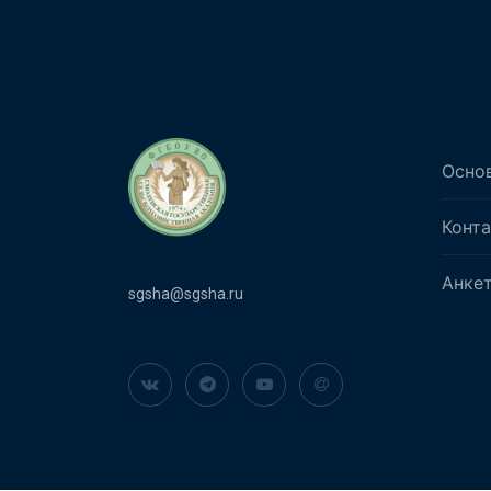
Осно
Конт
Анке
sgsha@sgsha.ru