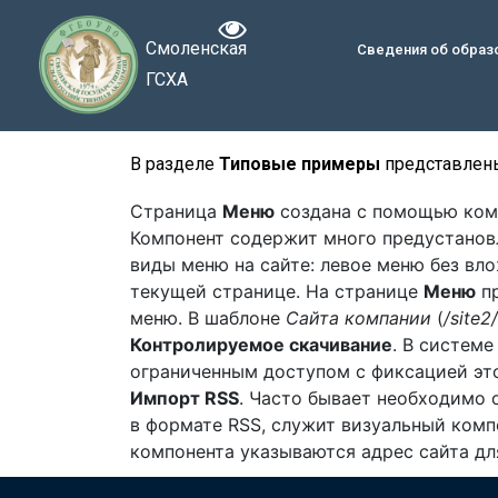
Смоленская
Сведения об образ
ГСХА
В разделе
Типовые примеры
представлен
Страница
Меню
создана с помощью ко
Компонент содержит много предустанов
виды меню на сайте: левое меню без вл
текущей странице. На странице
Меню
пр
меню. В шаблоне
Сайта компании
(
/site2/
Контролируемое скачивание
. В систем
ограниченным доступом с фиксацией это
Импорт RSS
. Часто бывает необходимо 
в формате RSS, служит визуальный ком
компонента указываются адрес сайта для 