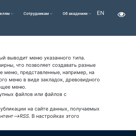
EN
телям
Сотрудникам
Об академии
рый выводит меню указанного типа.
ирны, что позволяет создавать разные
е меню, представленные, например, на
ого меню в виде закладок, древовидного
ющее меню.
упных файлов или файлов с
публикации на сайте данных, получаемых
онтент–>RSS
. В настройках этого