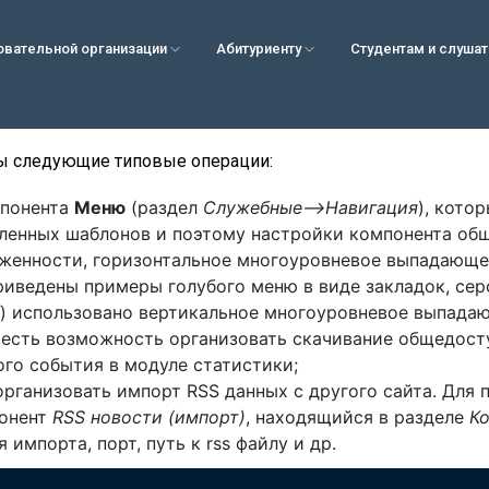
овательной организации
Абитуриенту
Студентам и слуша
ы следующие типовые операции:
мпонента
Меню
(раздел
Служебные–>Навигация
), кото
ленных шаблонов и поэтому настройки компонента обш
оженности, горизонтальное многоуровневое выпадающе
иведены примеры голубого меню в виде закладок, сер
) использовано вертикальное многоуровневое выпада
е есть возможность организовать скачивание общедост
го события в модуле статистики;
организовать импорт RSS данных с другого сайта. Для 
понент
RSS новости (импорт)
, находящийся в разделе
К
импорта, порт, путь к rss файлу и др.