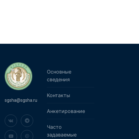
Основные
сведения
Контакты
sgsha@sgsha.ru
Анкетирование
Часто
задаваемые