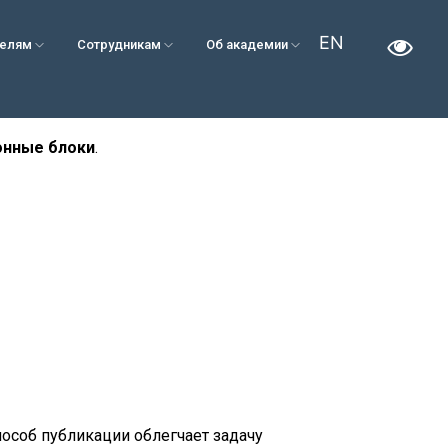
EN
телям
Сотрудникам
Об академии
нные блоки
.
особ публикации облегчает задачу