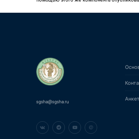
Осно
Конт
Анке
sgsha@sgsha.ru