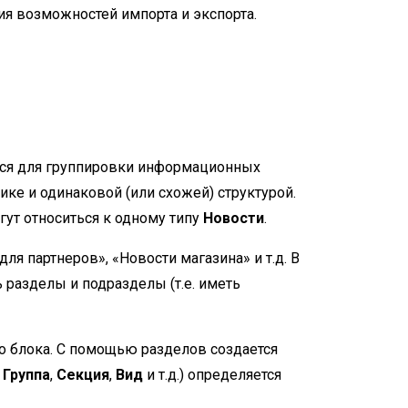
ия возможностей импорта и экспорта.
уются для группировки информационных
ке и одинаковой (или схожей) структурой.
ут относиться к одному типу
Новости
.
я партнеров», «Новости магазина» и т.д. В
разделы и подразделы (т.е. иметь
 блока. С помощью разделов создается
,
Группа
,
Секция
,
Вид
и т.д.) определяется