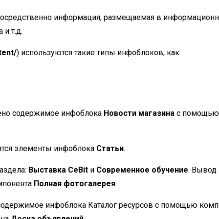
осредственно информация, размещаемая в информационных
и т.д.
tent/
) используются такие типы инфоблоков, как:
ено содержимое инфоблока
Новости магазина
с помощью
ятся элементы инфоблока
Статьи
.
аздела:
Выставка CeBit
и
Современное обучение
. Вывод
мпонента
Полная фотогалерея
.
одержимое инфоблока Каталог ресурсов с помощью комп
ана
Доска объявлений
.