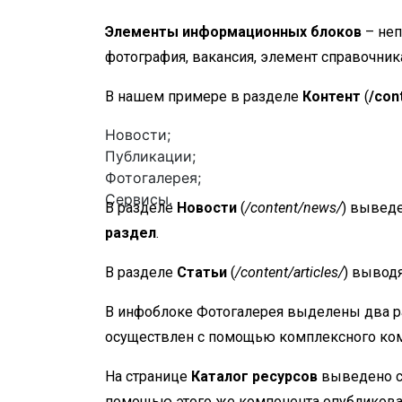
Элементы информационных блоков
– неп
фотография, вакансия, элемент справочника 
В нашем примере в разделе
Контент
(
/con
Новости;
Публикации;
Фотогалерея;
Сервисы.
В разделе
Новости
(
/content/news/
) вывед
раздел
.
В разделе
Статьи
(
/content/articles/
) вывод
В инфоблоке Фотогалерея выделены два р
осуществлен с помощью комплексного ко
На странице
Каталог ресурсов
выведено с
помощью этого же компонента опубликов