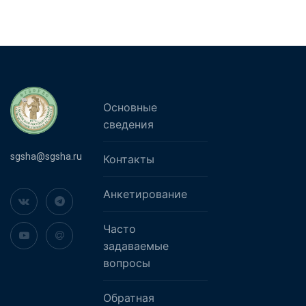
Основные
сведения
sgsha@sgsha.ru
Контакты
Анкетирование
Часто
задаваемые
вопросы
Обратная