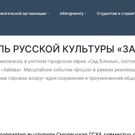
овательной организации
Абитуриенту
Студентам и слуша
Ь РУССКОЙ КУЛЬТУРЫ «З
моленска, в уютном городском парке «Сад Блонье», состо
 «Забава». Масштабное событие прошло в рамках реализа
нив горожан вокруг идеи сохранения и преумножения общ
роприятия выступили Смоленская ГСХА совместно 