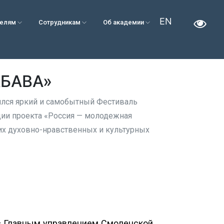
EN
телям
Сотрудникам
Об академии
АБАВА»
ялся яркий и самобытный Фестиваль
ции проекта «Россия — молодежная
их духовно-нравственных и культурных
с Главным управлением Смоленской