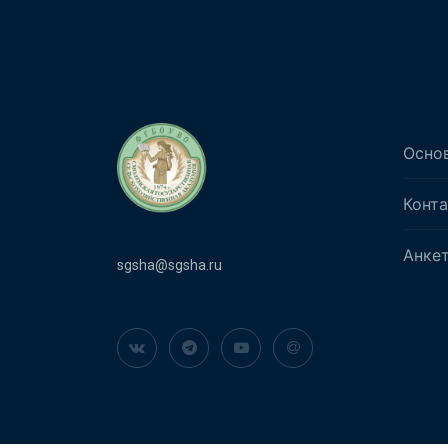
Осно
Конт
Анке
sgsha@sgsha.ru