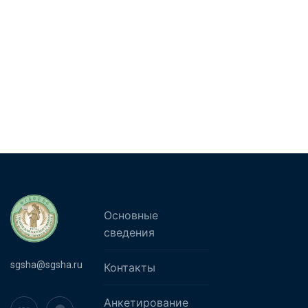
Основные
сведения
sgsha@sgsha.ru
Контакты
Анкетирование