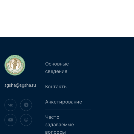
Основные
сведения
sgsha@sgsha.ru
Контакты
Анкетирование
Часто
задаваемые
вопросы