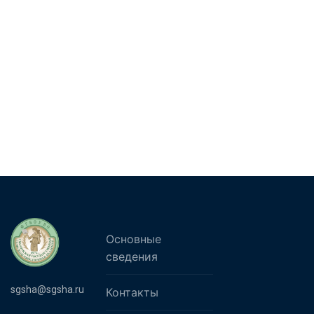
Основные
сведения
sgsha@sgsha.ru
Контакты