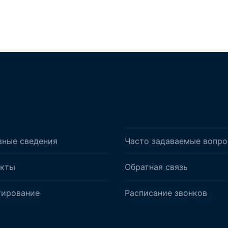
вные сведения
Часто задаваемые вопр
акты
Обратная связь
тирование
Расписание звонков