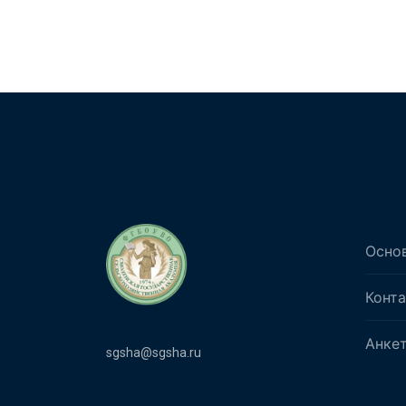
Осно
Конт
Анке
sgsha@sgsha.ru