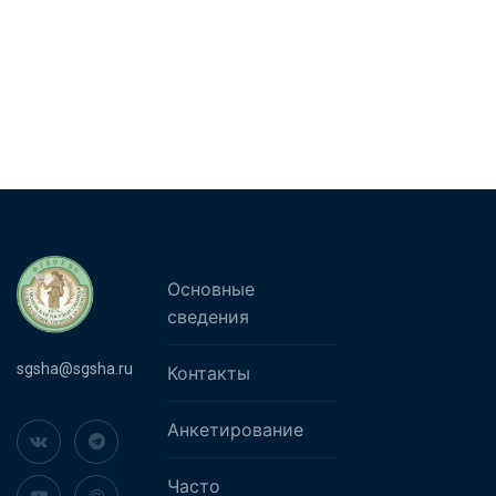
Основные
сведения
sgsha@sgsha.ru
Контакты
Анкетирование
Часто