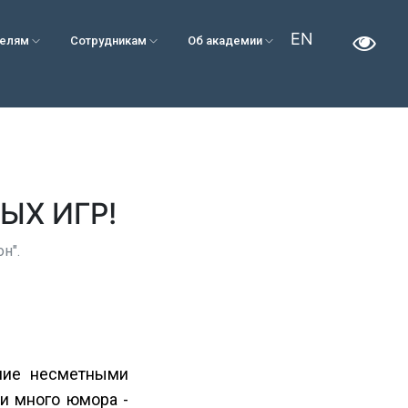
EN
телям
Сотрудникам
Об академии
ЫХ ИГР!
н".
ание несметными
и много юмора -