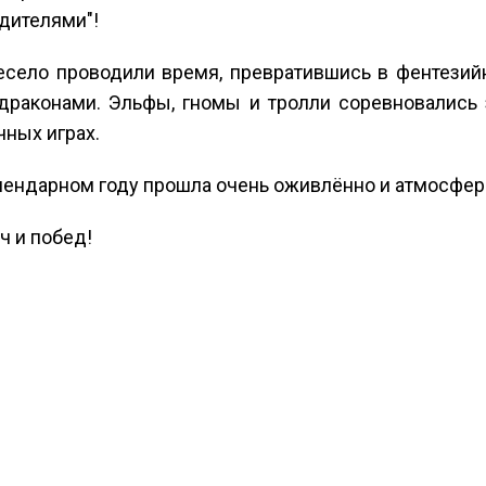
едителями"!
весело проводили время, превратившись в фентезий
раконами. Эльфы, гномы и тролли соревновались за
чных играх.
лендарном году прошла очень оживлённо и атмосфер
ч и побед!