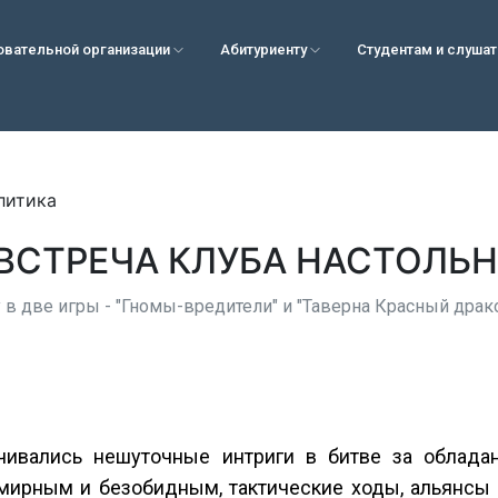
овательной организации
Абитуриенту
Студентам и слуша
литика
СТРЕЧА КЛУБА НАСТОЛЬН
у в две игры - "Гномы-вредители" и "Таверна Красный драко
ачивались нешуточные интриги в битве за облад
мирным и безобидным, тактические ходы, альянсы 