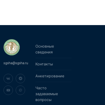
Основные
сведения
sgsha@sgsha.ru
Контакты
Анкетирование
Часто
задаваемые
вопросы