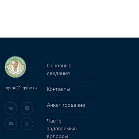
Основные
сведения
sgsha@sgsha.ru
Контакты
Анкетирование
Часто
задаваемые
вопросы