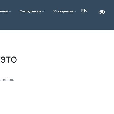
EN
телям
Сотрудникам
Об академии
 ЭТО
стиваль