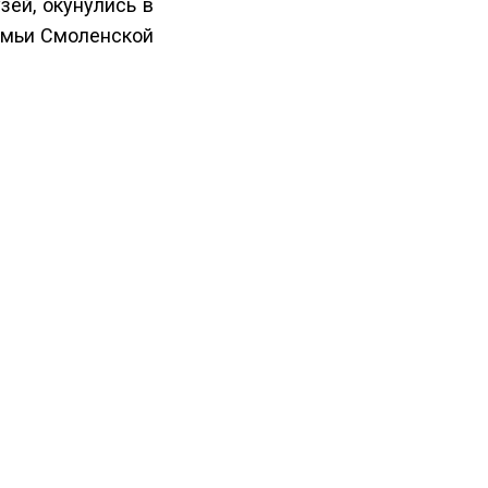
зей, окунулись в
емьи Смоленской