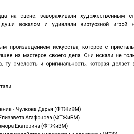
ца на сцене: завораживали художественным сл
ы души вокалом и удивляли виртуозной игрой 
ым произведением искусства, которое с пристал
ящее из мастеров своего дела. Они искали не тол
а, ту смелость и оригинальность, которая делает
тали:
ение - Чулкова Дарья (ФТЖиВМ)
- Елизавета Агафонова (ФТЖиВМ)
Замора Екатерина (ФТЖиВМ)