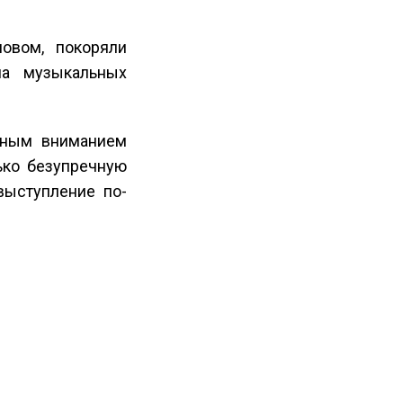
овом, покоряли
на музыкальных
ьным вниманием
ько безупречную
 выступление по-