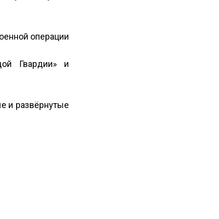
военной операции
дой Гвардии» и
ые и развёрнутые