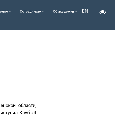
EN
телям
Сотрудникам
Об академии
енской области,
ыступил Клуб «Я