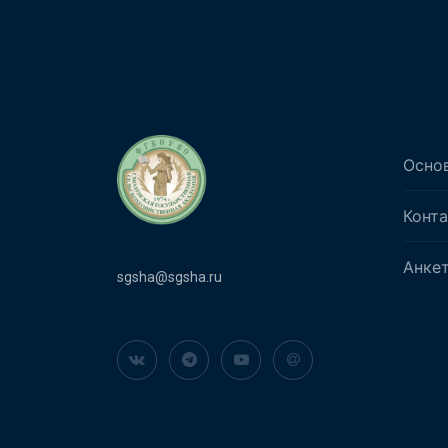
Осно
Конт
Анке
sgsha@sgsha.ru