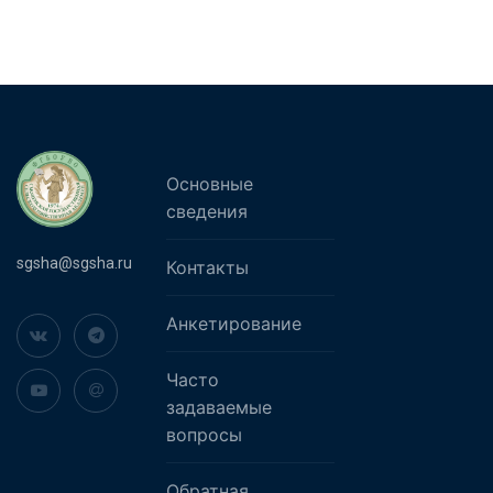
Основные
сведения
sgsha@sgsha.ru
Контакты
Анкетирование
Часто
задаваемые
вопросы
Обратная