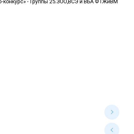
о-конкурс» - Группы 25.ЗОО,ВСЭ и ВБА ФТЖиВМ