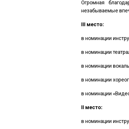
Огромная благода
незабываемые впеч
III место:
в номинации инстр
в номинации театр
в номинации вокал
в номинации хореог
в номинации «Видео
II место:
в номинации инстр