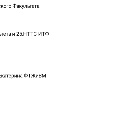
ского Факультета
ьтета и 25.НТТС ИТФ
р Екатерина ФТЖиВМ