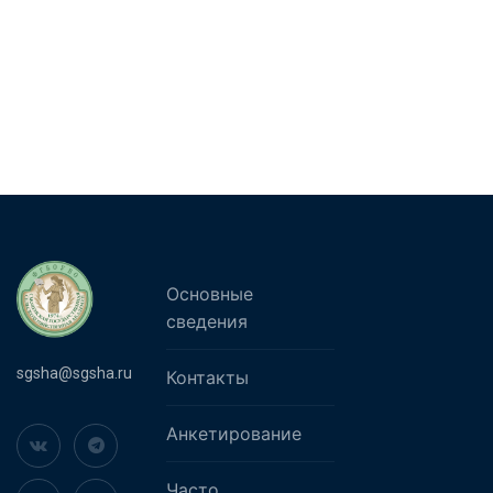
Основные
сведения
sgsha@sgsha.ru
Контакты
Анкетирование
Часто