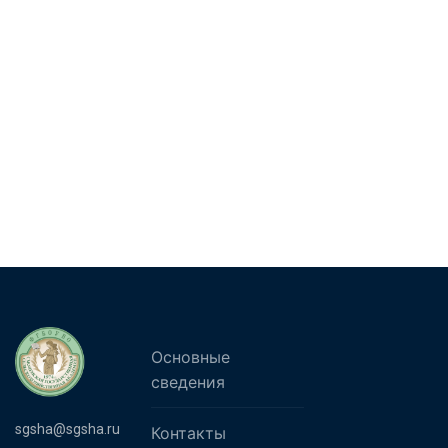
Основные
сведения
sgsha@sgsha.ru
Контакты