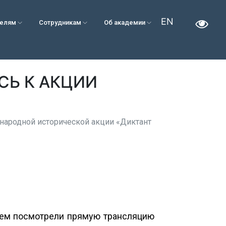
EN
телям
Сотрудникам
Об академии
СЬ К АКЦИИ
ународной исторической акции «Диктант
тем посмотрели прямую трансляцию