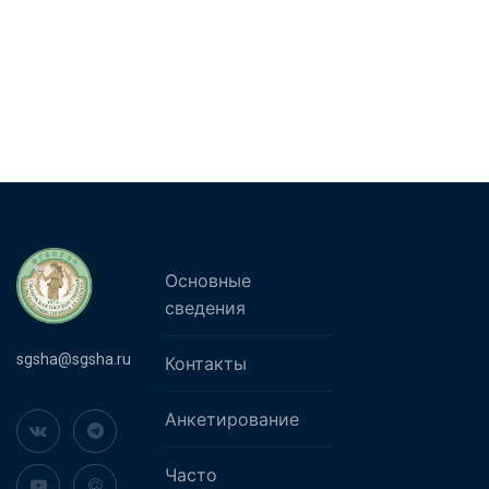
Основные
сведения
sgsha@sgsha.ru
Контакты
Анкетирование
Часто