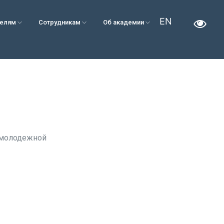
EN
телям
Сотрудникам
Об академии
 молодежной