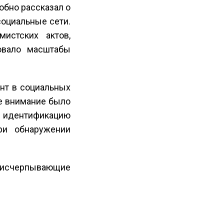
обно рассказал о
социальные сети.
истских актов,
овало масштабы
ент в социальных
ое внимание было
, идентификацию
ри обнаружении
ь исчерпывающие