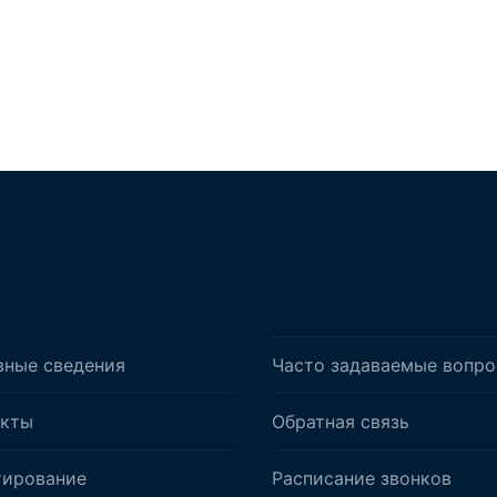
вные сведения
Часто задаваемые вопр
акты
Обратная связь
тирование
Расписание звонков