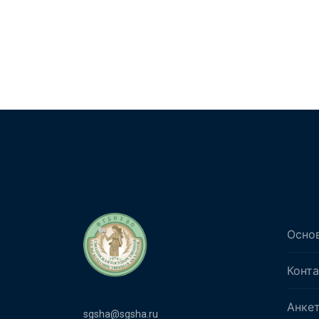
Осно
Конт
Анке
sgsha@sgsha.ru