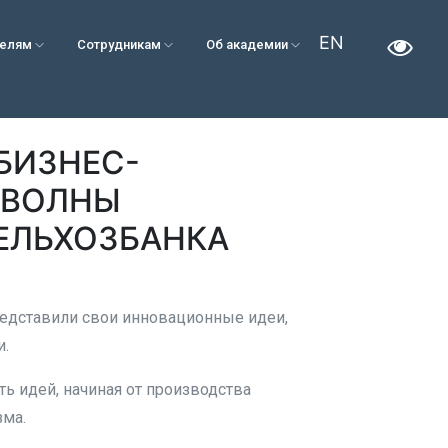
EN
телям
Сотрудникам
Об академии
БИЗНЕС-
 ВОЛНЫ
ЕЛЬХОЗБАНКА
редставили свои инновационные идеи,
и.
ь идей, начиная от производства
зма.