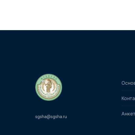
Осно
Конт
Анке
sgsha@sgsha.ru