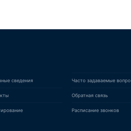
вные сведения
Часто задаваемые вопр
акты
Обратная связь
тирование
Расписание звонков