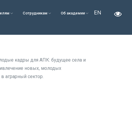
EN
телям
Сотрудникам
Об академии
лодые кадры для АПК: будущее села и
ривлечение новых, молодых
в аграрный сектор.