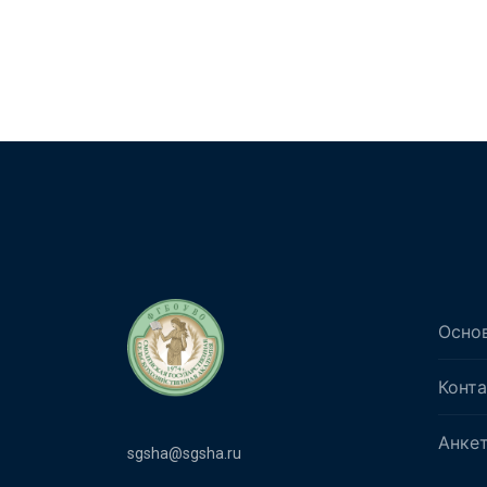
Осно
Конт
Анке
sgsha@sgsha.ru