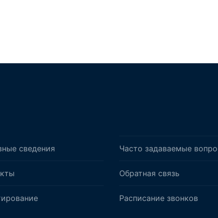
вные сведения
Часто задаваемые вопр
акты
Обратная связь
тирование
Расписание звонков