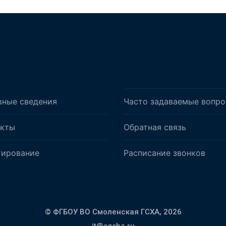
вные сведения
Часто задаваемые вопр
акты
Обратная связь
тирование
Расписание звонков
© ФГБОУ ВО Смоленская ГСХА,
2026
it@sgsha.ru