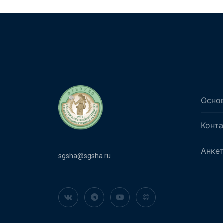
Осно
Конт
Анке
sgsha@sgsha.ru