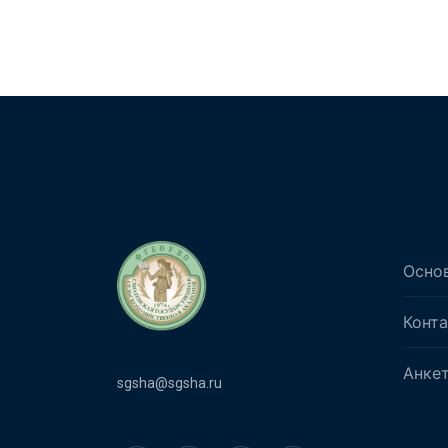
Осно
Конт
Анке
sgsha@sgsha.ru