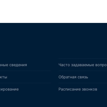
вные сведения
Часто задаваемые вопр
акты
Обратная связь
тирование
Расписание звонков