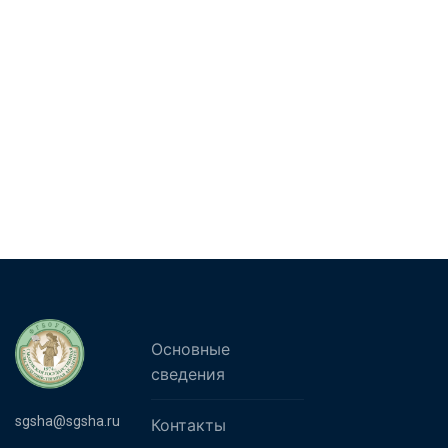
Основные
сведения
sgsha@sgsha.ru
Контакты