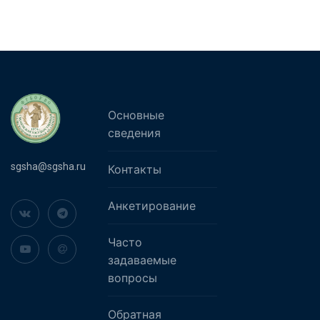
Основные
сведения
sgsha@sgsha.ru
Контакты
Анкетирование
Часто
задаваемые
вопросы
Обратная