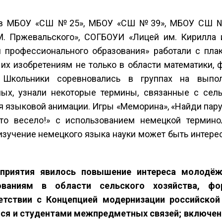
ов МБОУ «СШ №25», МБОУ «СШ №39», МБОУ СШ №3
М. Пржевальского», СОГБОУИ «Лицей им. Кирилла
 профессионального образования» работали с пла
х изобретениям не только в области математики, фи
. Школьники соревновались в группах на выпо
х, узнали некоторые термины, связанные с сель
я языковой анимации. Игры «Меморина», «Найди пару»
то весело!» с использованием немецкой термино
 изучение немецкого языка науки может быть интере
приятия явилось повышение интереса молодёжи
ованиям в области сельского хозяйства, фо
етствии с Концепцией модернизации российской
ся и студентами межпредметных связей; включе