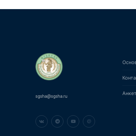
Осно
Конт
Анке
sgsha@sgsha.ru