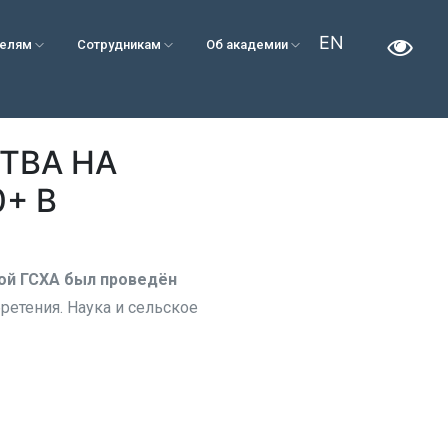
EN
телям
Сотрудникам
Об академии
ТВА НА
+ В
ой ГСХА был проведён
етения. Наука и сельское