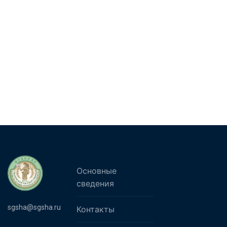
Основные
сведения
sgsha@sgsha.ru
Контакты