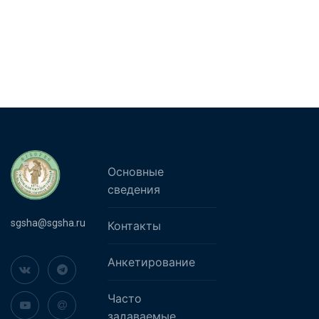
Основные
сведения
sgsha@sgsha.ru
Контакты
Анкетирование
Часто
задаваемые