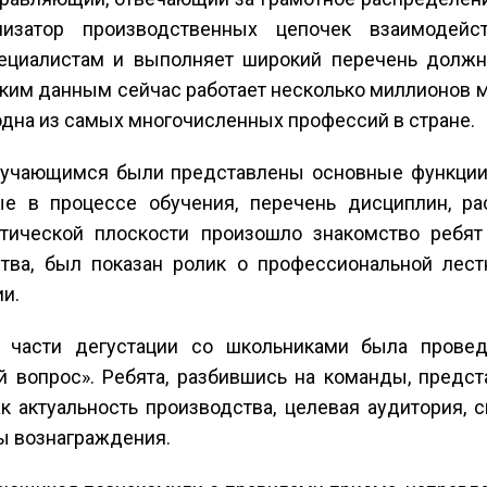
низатор производственных цепочек взаимодейс
ециалистам и выполняет широкий перечень должно
ким данным сейчас работает несколько миллионов 
одна из самых многочисленных профессий в стране.
бучающимся были представлены основные функции
ые в процессе обучения, перечень дисциплин, ра
ктической плоскости произошло знакомство реб
ства, был показан ролик о профессиональной лес
и.
й части дегустации со школьниками была провед
 вопрос». Ребята, разбившись на команды, предст
как актуальность производства, целевая аудитория,
ы вознаграждения.