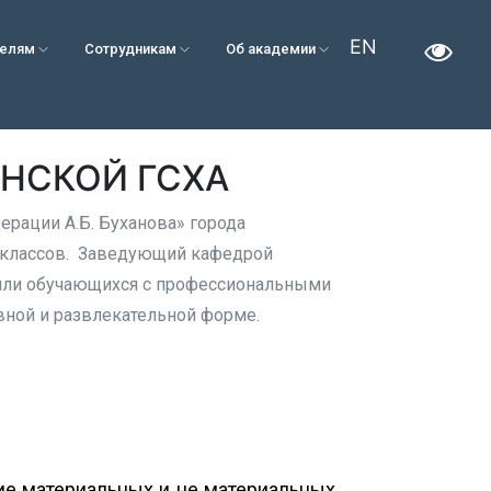
EN
телям
Сотрудникам
Об академии
НСКОЙ ГСХА
рации А.Б. Буханова» города
 классов. Заведующий кафедрой
мили обучающихся с профессиональными
вной и развлекательной форме.
е материальных и не материальных