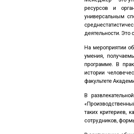
ресурсов и орга
универсальным сп
среднестатистичес
деятельности. Это 
На мероприятии о
умения, получаем
программе. В пра
истории человече
факультете Академи
В развлекательно
«Производственный
таких критериев, 
сотрудников, форм