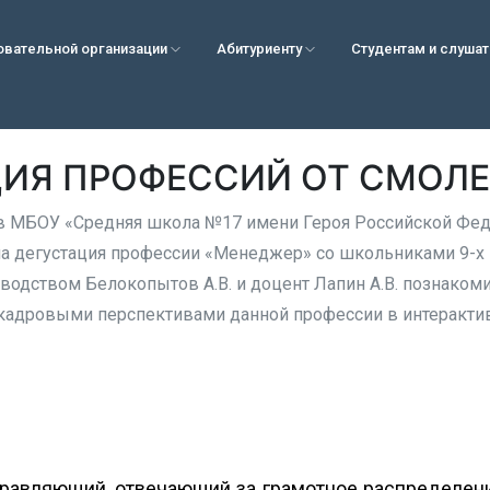
овательной организации
Абитуриенту
Студентам и слуша
ЦИЯ ПРОФЕССИЙ ОТ СМОЛЕ
 в МБОУ «Средняя школа №17 имени Героя Российской Феде
а дегустация профессии «Менеджер» со школьниками 9-х
водством Белокопытов А.В. и доцент Лапин А.В. познако
кадровыми перспективами данной профессии в интеракти
равляющий, отвечающий за грамотное распределени