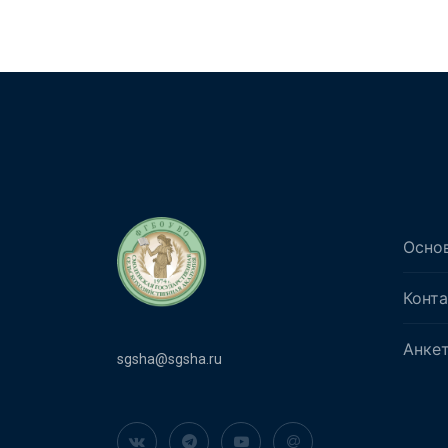
Осно
Конт
Анке
sgsha@sgsha.ru