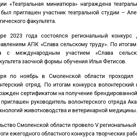
ции «Театральная миниатюра» награждена театрал
был приглашен участник театральной студии – Але
ического факультета.
ре 2023 года состоялся региональный конкурс д
авлениям АПК «Слава сельскому труду». По итогам к
са с международным участием «Слава сельск
культета заочной формы обучения Илья Фетисов.
ря по ноябрь в Смоленской области проходил 
нтерский отряд. По итогам конкурса волонтерский
агражден сертификатом на получение брендированной
 приглашен руководитель волонтерского отряда Ак
ехнологий животноводства и ветеринарной медицины
ьство Смоленской области провело V региональный 
оги ежегодного областного конкурса творческих рабо