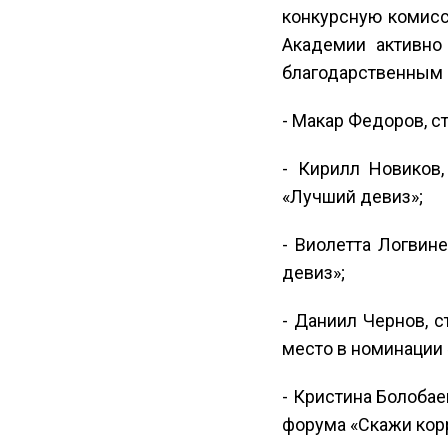
конкурсную комисс
Академии активно
благодарственным 
- Макар Федоров, с
- Кирилл Новиков,
«Лучший девиз»;
- Виолетта Логвин
девиз»;
- Даниил Чернов, с
место в номинации
- Кристина Болобае
форума «Скажи корр