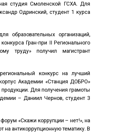
ьная студия Смоленской ГСХА. Для
ксандр Одринский, студент 1 курса
ля образовательных организаций,
онкурса Гран-при II Регионального
ому труду» получил магистрант
региональный конкурс на лучший
 корпус Академии «Станция ДОБРО»
 продукции. Для получения грамоты
адемии – Даниил Чернов, студент 3
.
форум «Скажи коррупции – нет!», на
т на антикоррупционную тематику. В