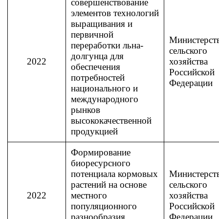
совершенствование
элементов технологий
выращивания и
первичной
Министерст
переработки льна-
сельского
долгунца для
2022
хозяйства
обеспечения
Российской
потребностей
Федерации
национального и
международного
рынков
высококачественной
продукцией
Формирование
биоресурсного
потенциала кормовых
Министерст
растений на основе
сельского
2022
местного
хозяйства
популяционного
Российской
разнообразия
Федерации