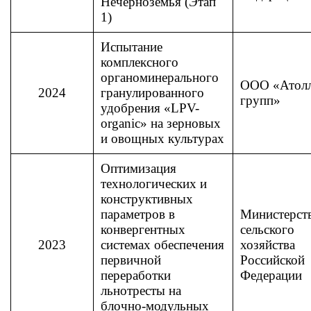
Нечерноземья (Этап
1)
Испытание
комплексного
органоминерального
ООО «Атол
2024
гранулированного
групп»
удобрения «LPV-
organic» на зерновых
и овощных культурах
Оптимизация
технологических и
конструктивных
параметров в
Министерст
конвергентных
сельского
2023
системах обеспечения
хозяйства
первичной
Российской
переработки
Федерации
льнотресты на
блочно-модульных