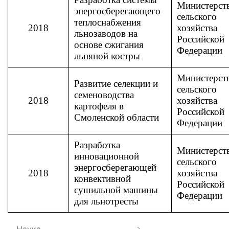
Министерст
энергосберегающего
сельского
теплоснабжения
2018
хозяйства
льнозаводов на
Российской
основе сжигания
Федерации
льняной костры
Министерст
Развитие селекции и
сельского
семеноводства
2018
хозяйства
картофеля в
Российской
Смоленской области
Федерации
Разработка
Министерст
инновационной
сельского
энергосберегающей
2018
хозяйства
конвективной
Российской
сушильной машины
Федерации
для льнотресты
Наука