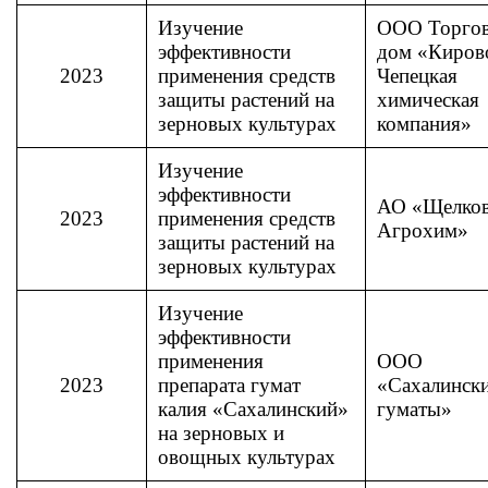
Изучение
ООО
Торго
эффективности
дом «Киров
2023
применения средств
Чепецкая
защиты растений на
химическая
зерновых культурах
компания»
Изучение
эффективности
АО «Щелко
2023
применения средств
Агрохим»
защиты растений на
зерновых культурах
Изучение
эффективности
применения
ООО
2023
препарата гумат
«Сахалинск
калия «Сахалинский»
гуматы»
на зерновых и
овощных культурах