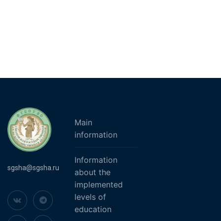
Main
information
Information
sgsha@sgsha.ru
about the
implemented
levels of
education